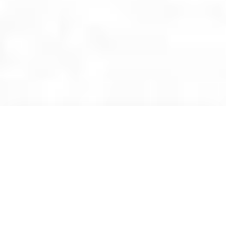
Ссылка на это место страницы:
#start
Конкуренция - это хорошо! Если есть конкуренция
– значит, есть покупательский спрос. Согласитесь,
что на существующем рынке гораздо проще
работать, чем на несуществующем рынке.
Но когда
на торги выходит 10... 20... 30..., а то и больше
участников и победителю приходится забирать
контракт с минимальной прибылью, а иногда и без
нее, то хорошего в этом мало.
Можно подумать, что